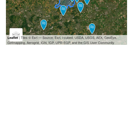
| Tiles © Esri — Source: Esri, i-cubed, USDA, USGS, AEX, GeoEye,
Leaflet
Getmapping, Aerogrid, IGN, IGP, UPR-EGP, and the GIS User Community