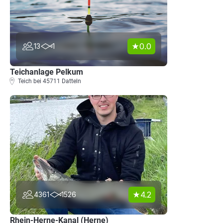
0.0
13
1
Teichanlage Pelkum
Teich bei 45711 Datteln
4.2
4361
1526
Rhein-Herne-Kanal (Herne)