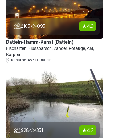
4.3
2105
395
Datteln-Hamm-Kanal (Datteln)
Fischarten: Flussbarsch, Zander, Rotauge, Aal,
Karpfen
Kanal bei 45711 Datteln
4.3
928
351