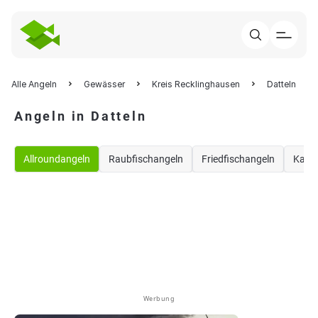
Alle Angeln
Gewässer
Kreis Recklinghausen
Datteln
Angeln in Datteln
Allroundangeln
Raubfischangeln
Friedfischangeln
Karp
Werbung