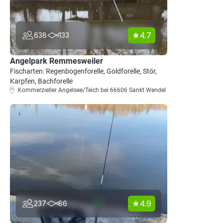
4.7
638
133
Angelpark Remmesweiler
Fischarten: Regenbogenforelle, Goldforelle, Stör,
Karpfen, Bachforelle
Kommerzieller Angelsee/Teich bei 66606 Sankt Wendel
4.9
237
86