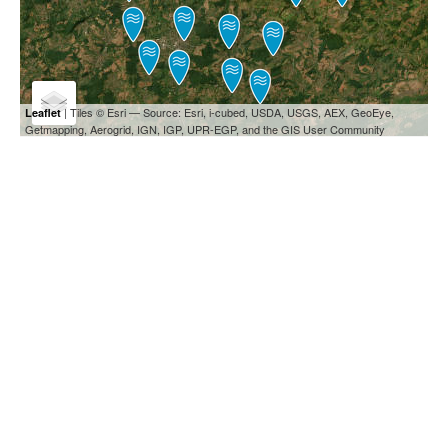
| Tiles © Esri — Source: Esri, i-cubed, USDA, USGS, AEX, GeoEye,
Leaflet
Getmapping, Aerogrid, IGN, IGP, UPR-EGP, and the GIS User Community