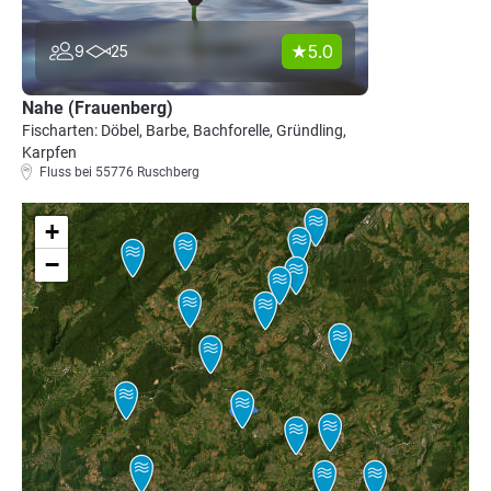
5.0
9
25
Nahe (Frauenberg)
Fischarten: Döbel, Barbe, Bachforelle, Gründling,
Karpfen
Fluss bei 55776 Ruschberg
+
−