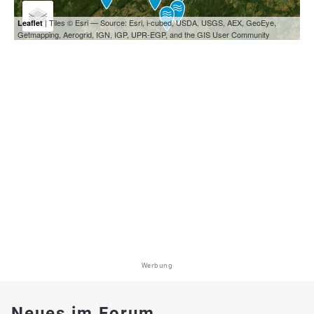
| Tiles © Esri — Source: Esri, i-cubed, USDA, USGS, AEX, GeoEye,
Leaflet
Getmapping, Aerogrid, IGN, IGP, UPR-EGP, and the GIS User Community
Werbung
Neues im Forum