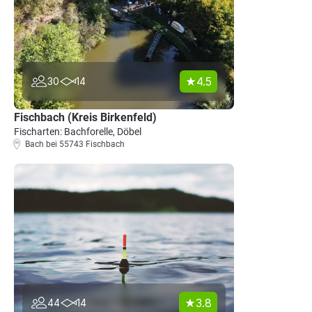
4.5
30
14
Fischbach (Kreis Birkenfeld)
Fischarten: Bachforelle, Döbel
Bach bei 55743 Fischbach
3.8
44
14