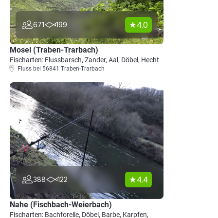
4.0
671
199
Mosel (Traben-Trarbach)
Fischarten: Flussbarsch, Zander, Aal, Döbel, Hecht
Fluss bei 56841 Traben-Trarbach
4.4
388
122
Nahe (Fischbach-Weierbach)
Fischarten: Bachforelle, Döbel, Barbe, Karpfen,