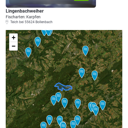
Lingenbachweiher
Fischarten: Karpfen
Teich bei 55624 Bollenbach
+
−