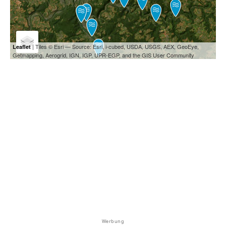
| Tiles © Esri — Source: Esri, i-cubed, USDA, USGS, AEX, GeoEye,
Leaflet
Getmapping, Aerogrid, IGN, IGP, UPR-EGP, and the GIS User Community
Werbung