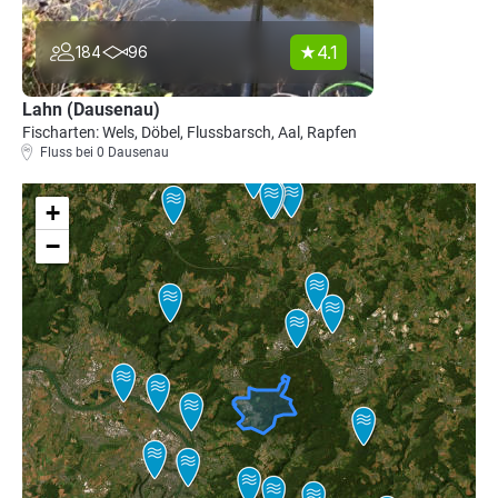
4.1
184
96
Lahn (Dausenau)
Fischarten: Wels, Döbel, Flussbarsch, Aal, Rapfen
Fluss bei 0 Dausenau
+
−