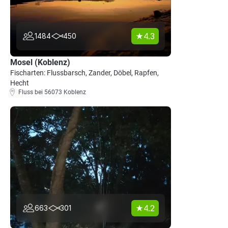
4.3
1484
450
Mosel (Koblenz)
Fischarten: Flussbarsch, Zander, Döbel, Rapfen,
Hecht
Fluss bei 56073 Koblenz
4.2
663
301