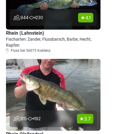
4.1
944
230
Rhein (Lahnstein)
Fischarten: Zander, Flussbarsch, Barbe, Hecht,
Rapfen
Fluss bei 56075 Koblenz
3.7
915
192