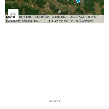
| Tiles © Esri — Source: Esri, i-cubed, USDA, USGS, AEX, GeoEye,
Leaflet
Getmapping, Aerogrid, IGN, IGP, UPR-EGP, and the GIS User Community
Werbung