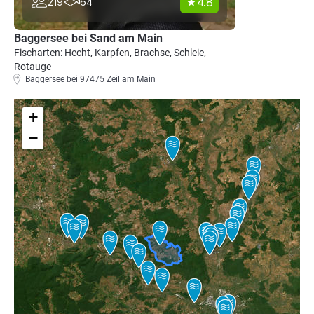
4.8
219
64
Baggersee bei Sand am Main
Fischarten: Hecht, Karpfen, Brachse, Schleie,
Rotauge
Baggersee bei 97475 Zeil am Main
+
−