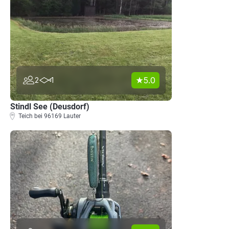
5.0
2
1
Stindl See (Deusdorf)
Teich bei 96169 Lauter