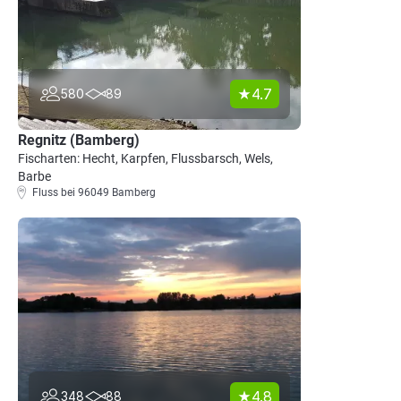
4.7
580
89
Regnitz (Bamberg)
Fischarten: Hecht, Karpfen, Flussbarsch, Wels,
Barbe
Fluss bei 96049 Bamberg
4.8
348
88