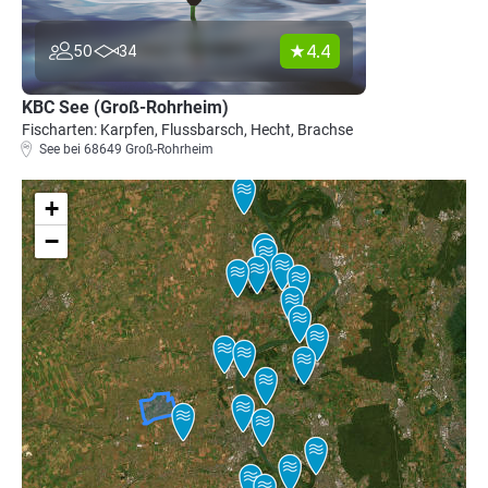
4.4
50
34
KBC See (Groß-Rohrheim)
Fischarten: Karpfen, Flussbarsch, Hecht, Brachse
See bei 68649 Groß-Rohrheim
+
−