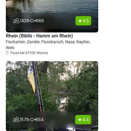
4.5
1429
686
Rhein (Biblis - Hamm am Rhein)
Fischarten: Zander, Flussbarsch, Nase, Rapfen,
Wels
Fluss bei 67550 Worms
4.4
1578
654