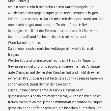
Moin Leute! ✌️
Ich bin noch recht frisch beim Thema Karpfenangeln und
würde hier in der Region super gerne meine ersten richtigen
Erfahrungen sammeln. Da ich mich mit den Spots rund um Kiel
noch nicht so gut auskenne, hoffe ich auf eure Hilfe!
Ich angle aktuell mit der Feederrute (habe eine 0.25er Mono-
Schnur drauf) und fische am liebsten mit Mais- und
Wurmkombinationen.
Da ich eben noch ziemlicher Anfänger bin, wollte ich mal
fragen:
Welche Spots sind einsteigerfreundlich? Habt ihr Tipps für
Gewässer in Kiel und Umgebung, an denen man als Anfänger
gute Chancen auf den ersten Karpfen hat und nicht direkt im
extremen Kraut oder Geäst festsitzt? (Vom Rosensee habe ich
schon gehört, taugt der für den Einstieg?)
Lust auf eine gemeinsame Session? Da man beim
gemeinsamen Angeln am meisten lernt, würde ich mich riesig
freuen, wenn mich mal jemand mitnimmt! Ich würde mir super
gerne ein paar Kniffe abschauen, ein bisschen quatschen und