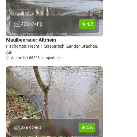
4.2
466
118
Maulbeerauer Altrhein
Fischarten: Hecht, Flussbarsch, Zander, Brachse,
Aal
Altarm bei 68623 Lampertheim
4.8
239
80