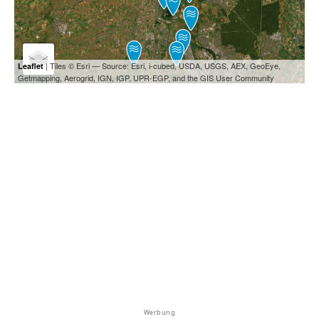
| Tiles © Esri — Source: Esri, i-cubed, USDA, USGS, AEX, GeoEye,
Leaflet
Getmapping, Aerogrid, IGN, IGP, UPR-EGP, and the GIS User Community
Werbung