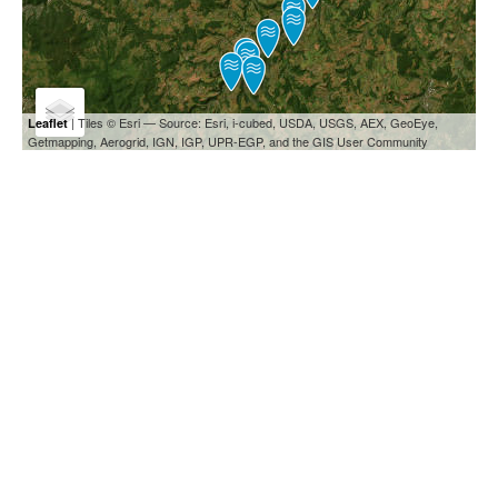
| Tiles © Esri — Source: Esri, i-cubed, USDA, USGS, AEX, GeoEye,
Leaflet
Getmapping, Aerogrid, IGN, IGP, UPR-EGP, and the GIS User Community