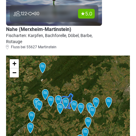
5.0
122
30
Nahe (Merxheim-Martinstein)
Fischarten: Karpfen, Bachforelle, Döbel, Barbe,
Rotauge
Fluss bei 55627 Martinstein
+
−