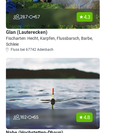
4.3
287
57
Glan (Lauterecken)
Fischarten: Hecht, Karpfen, Flussbarsch, Barbe,
Schleie
Fluss bei 67742 Adenbach
4.8
162
55
Nahe (Hochstetten-Dhaun)