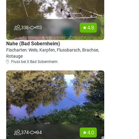
4.8
338
113
Nahe (Bad Sobernheim)
Fischarten: Wels, Karpfen, Flussbarsch, Brachse,
Rotauge
Fluss bei 0 Bad Sobernheim
4.0
374
94