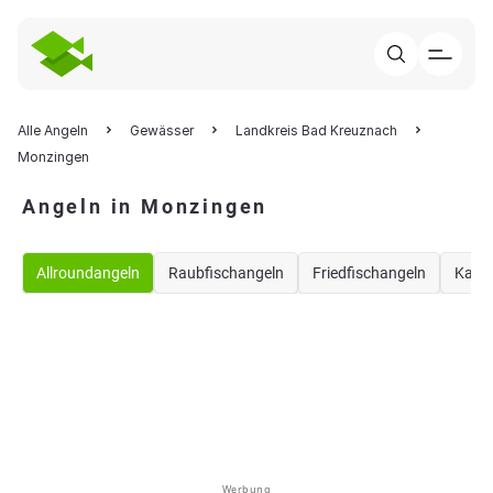
Alle Angeln
Gewässer
Landkreis Bad Kreuznach
Monzingen
Angeln in Monzingen
Allroundangeln
Raubfischangeln
Friedfischangeln
Karp
Werbung