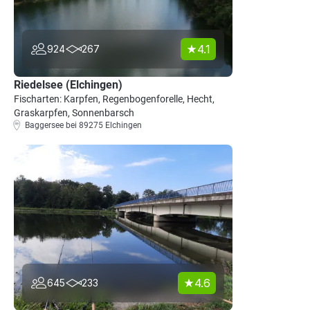
4.1
924
267
Riedelsee (Elchingen)
Fischarten: Karpfen, Regenbogenforelle, Hecht,
Graskarpfen, Sonnenbarsch
Baggersee bei 89275 Elchingen
4.6
645
233