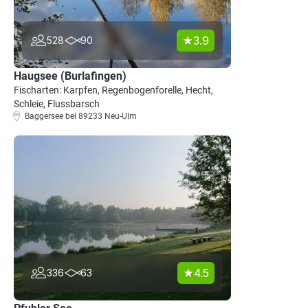
3.9
528
90
Haugsee (Burlafingen)
Fischarten: Karpfen, Regenbogenforelle, Hecht,
Schleie, Flussbarsch
Baggersee bei 89233 Neu-Ulm
4.5
336
63