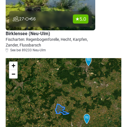
5.0
27
56
Birklensee (Neu-Ulm)
Fischarten: Regenbogenforelle, Hecht, Karpfen,
Zander, Flussbarsch
See bei 89233 Neu-Ulm
+
−