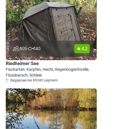
4.2
605
140
Riedheimer See
Fischarten: Karpfen, Hecht, Regenbogenforelle,
Flussbarsch, Schleie
Baggersee bei 89340 Leipheim