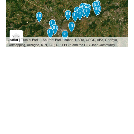
| Tiles © Esri — Source: Esri, i-cubed, USDA, USGS, AEX, GeoEye,
Leaflet
Getmapping, Aerogrid, IGN, IGP, UPR-EGP, and the GIS User Community