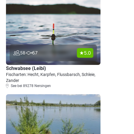
5.0
58
57
Schwabsee (Leibi)
Fischarten: Hecht, Karpfen, Flussbarsch, Schleie,
Zander
See bei 89278 Nersingen