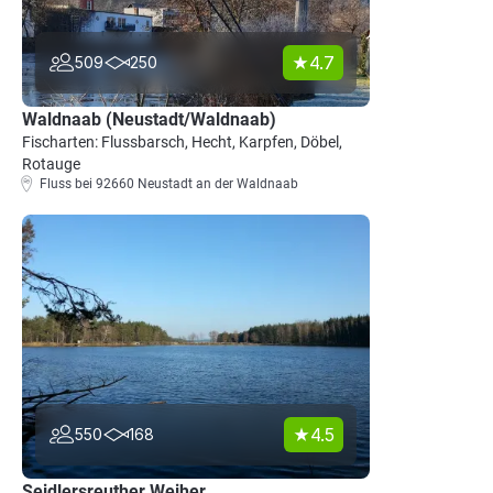
4.7
509
250
Waldnaab (Neustadt/Waldnaab)
Fischarten: Flussbarsch, Hecht, Karpfen, Döbel,
Rotauge
Fluss bei 92660 Neustadt an der Waldnaab
4.5
550
168
Seidlersreuther Weiher