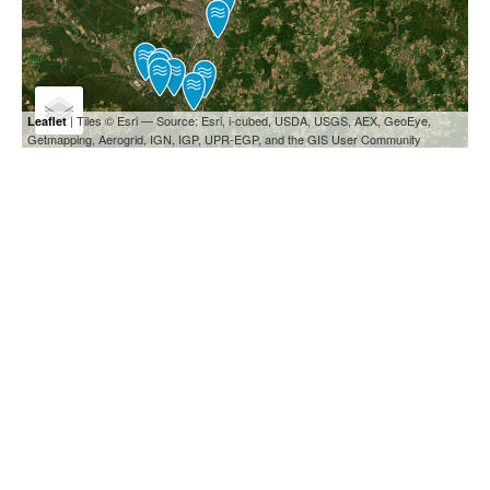
| Tiles © Esri — Source: Esri, i-cubed, USDA, USGS, AEX, GeoEye,
Leaflet
Getmapping, Aerogrid, IGN, IGP, UPR-EGP, and the GIS User Community