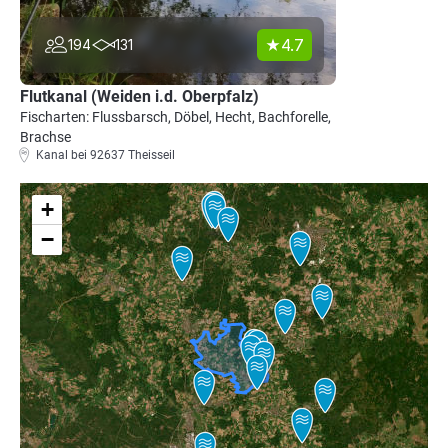
4.7
194
131
Flutkanal (Weiden i.d. Oberpfalz)
Fischarten: Flussbarsch, Döbel, Hecht, Bachforelle,
Brachse
Kanal bei 92637 Theisseil
+
−