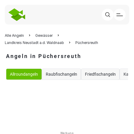
Alle Angeln
Gewässer
Landkreis Neustadt a.d. Waldnaab
Püchersreuth
Angeln in Püchersreuth
Allroundangeln
Raubfischangeln
Friedfischangeln
Karp
Werbung