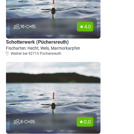
4.0
16
15
Schotterwerk (Püchersreuth)
Fischarten: Hecht, Wels, Marmorkarpfen
Weiher bei 92715 Püchersreuth
0.0
8
35