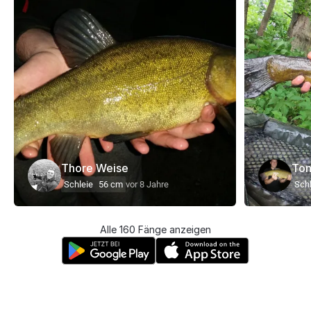
Thore Weise
To
Schleie
56 cm
vor 8 Jahre
Schl
Alle 160 Fänge anzeigen