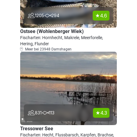
4.6
1205
294
Ostsee (Wohlenberger Wiek)
Fischarten: Hornhecht, Makrele, Meerforelle,
Hering, Flunder
Meer bei 23948 Damshagen
4.3
831
113
Tressower See
Fischarten: Hecht, Flussbarsch, Karpfen, Brachse,