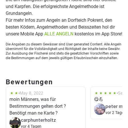
und Karpfen. Die erfolgreichste Angelmethode ist
Grundangeln.
Für mehr Infos zum Angeln an Dorfteich Pokrent, den
besten Ködern, Angelmethoden und Beisszeiten hol dir
unsere Mobile App
ALLE ANGELN
kostenlos im App Store!
Die Angaben zu diesem Gewässer sind User generated Content. Alle Angeln
übernimmt für die Vollständigkeit und Richtigkeit der Inhalte keine Gewähr.
Zur Ausübung der Fischerei sind stets die gesetzlichen Vorschriften sowie
die Bestimmungen auf dem jeweils gültigen Erlaubnisschein einzuhalten.
Bewertungen
May 8, 2022
Sep 7
moin Männers, was für
😋💪
Bestimmungen gelten dort ?
peter mar
Benötigt man ne Karte ?
vor 2 Tagen
carphunterholtz
vor 4 Tagen