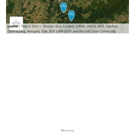
| Tiles © Esri — Source: Esri, i-cubed, USDA, USGS, AEX, GeoEye,
Leaflet
Getmapping, Aerogrid, IGN, IGP, UPR-EGP, and the GIS User Community
Werbung