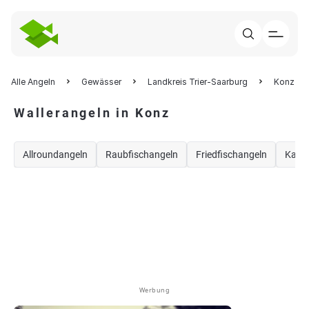
Alle Angeln
Gewässer
Landkreis Trier-Saarburg
Konz
Wallerangeln in Konz
Allroundangeln
Raubfischangeln
Friedfischangeln
Karp
Werbung