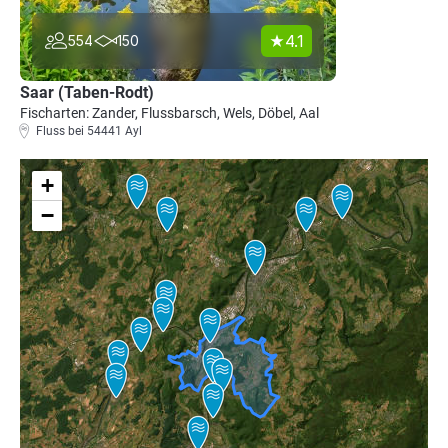
4.1
554
150
Saar (Taben-Rodt)
Fischarten: Zander, Flussbarsch, Wels, Döbel, Aal
Fluss bei 54441 Ayl
+
−