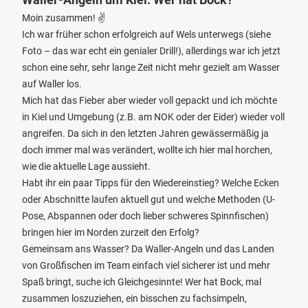
Moin zusammen! ✌️
Ich war früher schon erfolgreich auf Wels unterwegs (siehe
Foto – das war echt ein genialer Drill!), allerdings war ich jetzt
schon eine sehr, sehr lange Zeit nicht mehr gezielt am Wasser
auf Waller los.
Mich hat das Fieber aber wieder voll gepackt und ich möchte
in Kiel und Umgebung (z.B. am NOK oder der Eider) wieder voll
angreifen. Da sich in den letzten Jahren gewässermäßig ja
doch immer mal was verändert, wollte ich hier mal horchen,
wie die aktuelle Lage aussieht.
Habt ihr ein paar Tipps für den Wiedereinstieg? Welche Ecken
oder Abschnitte laufen aktuell gut und welche Methoden (U-
Pose, Abspannen oder doch lieber schweres Spinnfischen)
bringen hier im Norden zurzeit den Erfolg?
Gemeinsam ans Wasser? Da Waller-Angeln und das Landen
von Großfischen im Team einfach viel sicherer ist und mehr
Spaß bringt, suche ich Gleichgesinnte! Wer hat Bock, mal
zusammen loszuziehen, ein bisschen zu fachsimpeln,