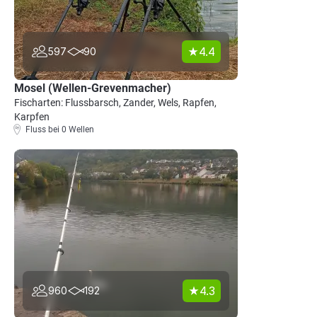
4.4
597
90
Mosel (Wellen-Grevenmacher)
Fischarten: Flussbarsch, Zander, Wels, Rapfen,
Karpfen
Fluss bei 0 Wellen
4.3
960
192