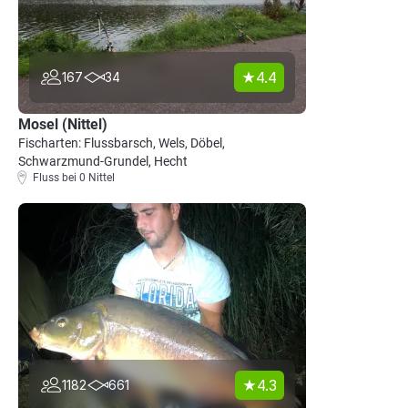
4.4
167
34
Mosel (Nittel)
Fischarten: Flussbarsch, Wels, Döbel,
Schwarzmund-Grundel, Hecht
Fluss bei 0 Nittel
4.3
1182
661