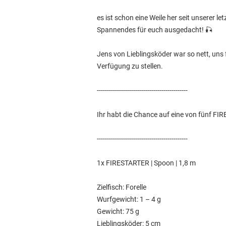
es ist schon eine Weile her seit unserer 
Spannendes für euch ausgedacht! 🎣
Jens von Lieblingsköder war so nett, uns 
Verfügung zu stellen.
---------------------------------------------
Ihr habt die Chance auf eine von fünf FI
---------------------------------------------
1x FIRESTARTER | Spoon | 1,8 m
Zielfisch: Forelle
Wurfgewicht: 1 – 4 g
Gewicht: 75 g
Lieblingsköder: 5 cm