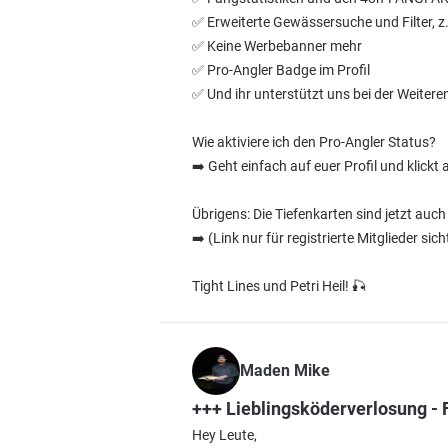
✅️ Erweiterte Gewässersuche und Filter, z
✅️ Keine Werbebanner mehr
✅️ Pro-Angler Badge im Profil
✅️ Und ihr unterstützt uns bei der Weiter
Wie aktiviere ich den Pro-Angler Status?
➡️ Geht einfach auf euer Profil und klick
Übrigens: Die Tiefenkarten sind jetzt auc
➡️
(Link nur für registrierte Mitglieder sic
Tight Lines und Petri Heil! 🎣
Maden Mike
+++ Lieblingsköderverlosung -
Hey Leute,