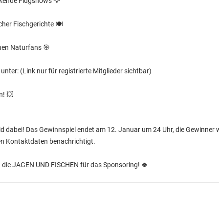
ckende Flugshows 🦅
her Fischgerichte 🍽️
nen Naturfans 🎯
 unter:
(Link nur für registrierte Mitglieder sichtbar)
n! 💥
eid dabei! Das Gewinnspiel endet am 12. Januar um 24 Uhr, die Gewinner
ten Kontaktdaten benachrichtigt.
an die JAGEN UND FISCHEN für das Sponsoring! 🍀