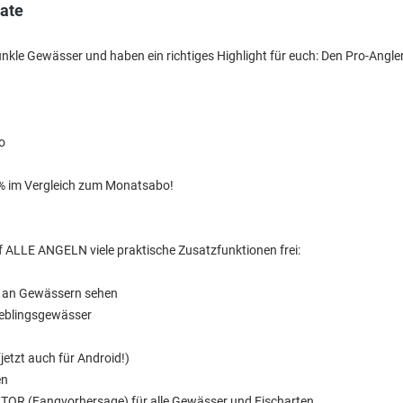
ate
nkle Gewässer und haben ein richtiges Highlight für euch: Den Pro-Angler 
o
 % im Vergleich zum Monatsabo!
uf ALLE ANGELN viele praktische Zusatzfunktionen frei:
n an Gewässern sehen
ieblingsgewässer
jetzt auch für Android!)
en
TOR (Fangvorhersage) für alle Gewässer und Fischarten