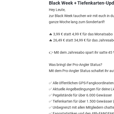
Black Week + Tiefenkarten-Upd
Hey Leute,
zur Black Week tauchen wir mit euch in du
ganze Woche lang zum Sondertarif!
🔥 3,99 € statt 4,99 € für das Monatsabo
🔥 26,49 € statt 34,99 € für das Jahresab
👉 Mit dem Jahresabo spart ihr satte 45
Was bringt der Pro-Angler Status?
Mit dem Pro-Angler Status schaltet ihr a
✅ Alle öffentlichen GPS-Fangkoordinate
✅️ Aktuelle Angelbedingungen für deine L
✅️ Pegelstände für über 6.000 Gewässer
✅️ Tiefenkarten für über 1.500 Gewässer (
✅️ Unbegrenzt mit allen Mitgliedern chatt
✅️ Fangstatistiken und den 48h-FANGFAK