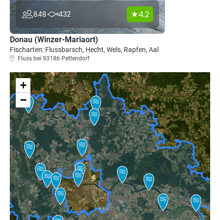
4.2
848
432
Donau (Winzer-Mariaort)
Fischarten: Flussbarsch, Hecht, Wels, Rapfen, Aal
Fluss bei 93186 Pettendorf
+
−