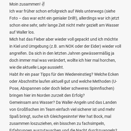
Moin zusammen! ✌️
Ich war früher schon erfolgreich auf Wels unterwegs (siehe
Foto – das war echt ein genialer Drill!), allerdings war ich jetzt
schon eine sehr, sehr lange Zeit nicht mehr gezielt am Wasser
auf Waller los.
Mich hat das Fieber aber wieder voll gepackt und ich möchte
in Kiel und Umgebung (z.B. am NOK oder der Eider) wieder voll
angreifen. Da sich in den letzten Jahren gewässermäßig ja
doch immer mal was verändert, wollte ich hier mal horchen,
wie die aktuelle Lage aussieht.
Habt ihr ein paar Tipps für den Wiedereinstieg? Welche Ecken
oder Abschnitte laufen aktuell gut und welche Methoden (U-
Pose, Abspannen oder doch lieber schweres Spinnfischen)
bringen hier im Norden zurzeit den Erfolg?
Gemeinsam ans Wasser? Da Waller-Angeln und das Landen
von Großfischen im Team einfach viel sicherer ist und mehr
Spaß bringt, suche ich Gleichgesinnte! Wer hat Bock, mal
zusammen loszuziehen, ein bisschen zu fachsimpeln,
Erfahrungen auszutauschen und die Nacht durchzuangeln?