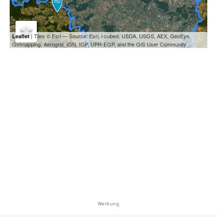
| Tiles © Esri — Source: Esri, i-cubed, USDA, USGS, AEX, GeoEye,
Leaflet
Getmapping, Aerogrid, IGN, IGP, UPR-EGP, and the GIS User Community
Werbung