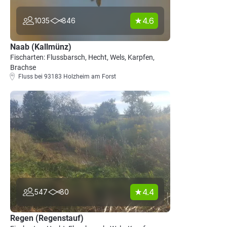
4.6
1035
846
Naab (Kallmünz)
Fischarten: Flussbarsch, Hecht, Wels, Karpfen,
Brachse
Fluss bei 93183 Holzheim am Forst
4.4
547
80
Regen (Regenstauf)