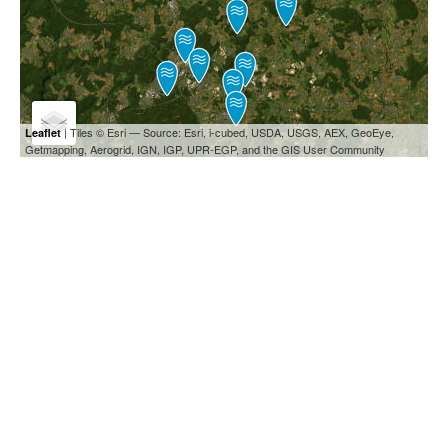
| Tiles © Esri — Source: Esri, i-cubed, USDA, USGS, AEX, GeoEye,
Leaflet
Getmapping, Aerogrid, IGN, IGP, UPR-EGP, and the GIS User Community