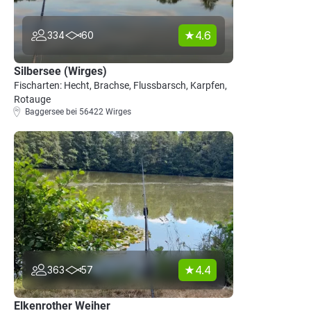
4.6
334
60
Silbersee (Wirges)
Fischarten: Hecht, Brachse, Flussbarsch, Karpfen,
Rotauge
Baggersee bei 56422 Wirges
4.4
363
57
Elkenrother Weiher