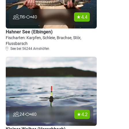
4.4
116
40
Hahner See (Elbingen)
Fischarten: Karpfen, Schleie, Brachse, Stör,
Flussbarsch
See bei 56244 Arnshöfen
4.2
24
40